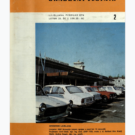
ISSN: 0017-2774
e-ISSN: 2536-4332
COBISS.SI-ID: 859140
UDK: 05:625