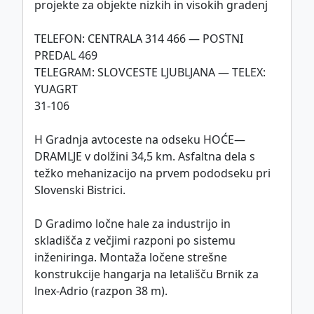
projekte za objekte nizkih in visokih gradenj
TELEFON: CENTRALA 314 466 — POSTNI
PREDAL 469
TELEGRAM: SLOVCESTE LJUBLJANA — TELEX:
YUAGRT
31-106
H Gradnja avtoceste na odseku HOĆE—
DRAMLJE v dolžini 34,5 km. Asfaltna dela s
težko mehanizacijo na prvem pododseku pri
Slovenski Bistrici.
D Gradimo ločne hale za industrijo in
skladišča z večjimi razponi po sistemu
inženiringa. Montaža ločene strešne
konstrukcije hangarja na letališču Brnik za
lnex-Adrio (razpon 38 m).