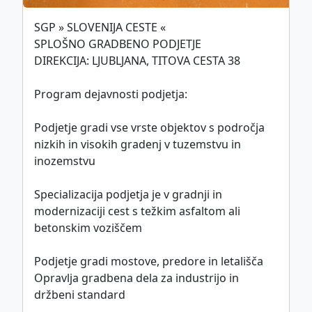
SGP » SLOVENIJA CESTE «
This work is licensed under
SPLOŠNO GRADBENO PODJETJE
CC BY-SA 4.0
DIREKCIJA: LJUBLJANA, TITOVA CESTA 38
international license.
Program dejavnosti podjetja:
Politika piškotkov
Podjetje gradi vse vrste objektov s področja
©
ZDGITS
1951-2026
nizkih in visokih gradenj v tuzemstvu in
inozemstvu
Specializacija podjetja je v gradnji in
modernizaciji cest s težkim asfaltom ali
betonskim voziščem
Podjetje gradi mostove, predore in letališča
Opravlja gradbena dela za industrijo in
držbeni standard