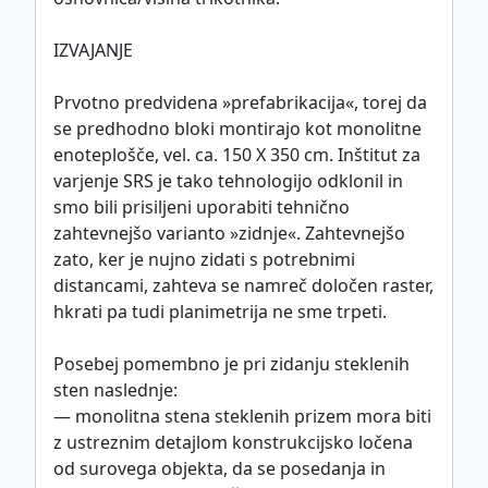
IZVAJANJE
Prvotno predvidena »prefabrikacija«, torej da
se predhodno bloki montirajo kot monolitne
enoteplošče, vel. ca. 150 X 350 cm. Inštitut za
varjenje SRS je tako tehnologijo odklonil in
smo bili prisiljeni uporabiti tehnično
zahtevnejšo varianto »zidnje«. Zahtevnejšo
zato, ker je nujno zidati s potrebnimi
distancami, zahteva se namreč določen raster,
hkrati pa tudi planimetrija ne sme trpeti.
Posebej pomembno je pri zidanju steklenih
sten naslednje:
— monolitna stena steklenih prizem mora biti
z ustreznim detajlom konstrukcijsko ločena
od surovega objekta, da se posedanja in