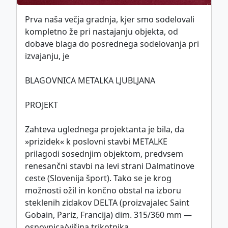
Prva naša večja gradnja, kjer smo sodelovali
This work is licensed under
kompletno že pri nastajanju objekta, od
CC BY-SA 4.0
dobave blaga do posrednega sodelovanja pri
international license.
izvajanju, je
BLAGOVNICA METALKA LJUBLJANA
Politika piškotkov
©
ZDGITS
1951-2026
PROJEKT
Zahteva uglednega projektanta je bila, da
»prizidek« k poslovni stavbi METALKE
prilagodi sosednjim objektom, predvsem
renesančni stavbi na levi strani Dalmatinove
ceste (Slovenija šport). Tako se je krog
možnosti ožil in končno obstal na izboru
steklenih zidakov DELTA (proizvajalec Saint
Gobain, Pariz, Francija) dim. 315/360 mm —
osnovnica/višina trikotnika.