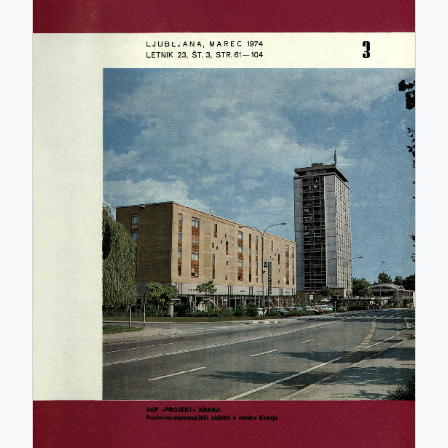
ISSN: 0017-2774
e-ISSN: 2536-4332
COBISS.SI-ID: 859140
UDK: 05:625