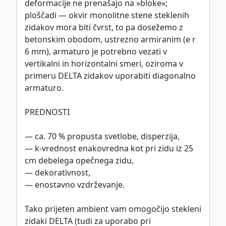
deformacije ne prenašajo na »bloke«;
ploščadi — okvir monolitne stene steklenih
zidakov mora biti čvrst, to pa dosežemo z
betonskim obodom, ustrezno armiranim (e r
6 mm), armaturo je potrebno vezati v
vertikalni in horizontalni smeri, oziroma v
primeru DELTA zidakov uporabiti diagonalno
armaturo.
PREDNOSTI
— ca. 70 % propusta svetlobe, disperzija,
— k-vrednost enakovredna kot pri zidu iz 25
cm debelega opečnega zidu,
— dekorativnost,
— enostavno vzdrževanje.
Tako prijeten ambient vam omogočijo stekleni
zidaki DELTA (tudi za uporabo pri