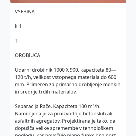
VSEBINA
This work is licensed under
CC BY-SA 4.0
k 1
international license.
T
Politika piškotkov
OROBIUCA
©
ZDGITS
1951-2026
Udarni drobilnik 1000 X 900, kapaciteta 80—
120 t/h, velikost vstopnega materiala do 600
mm. Primeren za primarno drobljenje mehkih
in srednje trdih materialov.
Separacija Rače. Kapaciteta 100 m³/h.
Namenjena je za proizvodnjo betonskih ali
asfaltnih agregatov. Projektirana je tako, da
dopušča velike spremembe v tehnološkem
pogledu, kar povečuje njeno funkcionalnost.