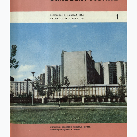
ISSN: 0017-2774
e-ISSN: 2536-4332
COBISS.SI-ID: 859140
UDK: 05:625