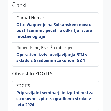
Članki
This work is licensed under
CC BY-SA 4.0
Gorazd Humar
international license.
Otto Wagner je na Solkanskem mostu
pustil zanimiv pečat - o odkritju izvora
mostne ograje
Politika piškotkov
Robert Klinc, Elvis Štemberger
©
ZDGITS
1951-2026
Operativni izzivi uveljavljanja BIM v
skladu z Gradbenim zakonom GZ-1
Obvestilo ZDGITS
ZDGITS
Pripravljalni seminarji in izpitni roki za
strokovne izpite za gradbeno stroko v
letu 2024