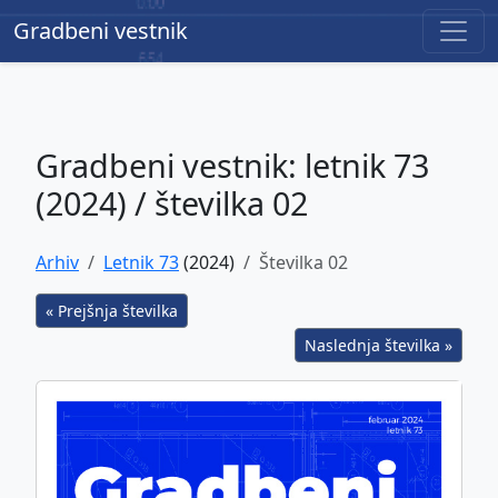
Gradbeni vestnik
Gradbeni vestnik
Gradbeni vestnik: letnik 73
(2024) / številka 02
Arhiv
Letnik 73
(2024)
Številka 02
« Prejšnja številka
Naslednja številka »