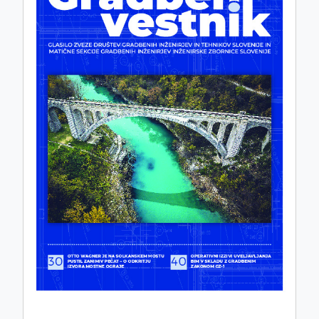
ISSN: 0017-2774
e-ISSN: 2536-4332
COBISS.SI-ID: 859140
UDK: 05:625