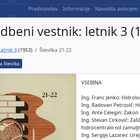
Predstavitev
Informacije
Navodila avtorjem
dbeni vestnik: letnik 3 (
Letnik 3
(1953)
Številka 21-22
a številka
VSEBINA
Ing. Franc Jenko: Hidrol
Ing. Radovan Petrovič: H
Ing. Ante Celegin: Zakon
Ing. Stevan Cirkovič: Za
hidrocentralo od zamulji
Ing. Sergije Lazarev: Ure