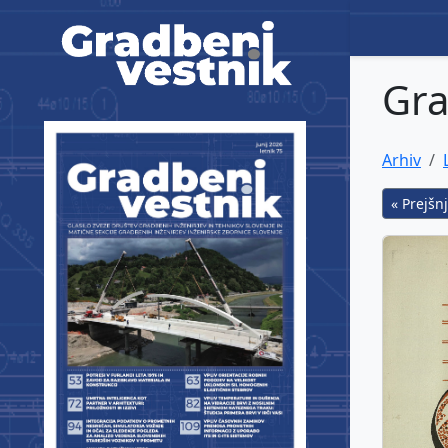
Gradbeni vestnik
Gra
Arhiv
« Prejšnj