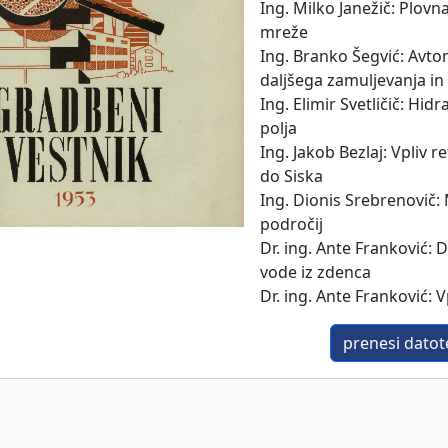
Ing. Milko Janežič: Plov
mreže
Ing. Branko Šegvić: Avto
daljšega zamuljevanja i
Ing. Elimir Svetličič: Hi
polja
Ing. Jakob Bezlaj: Vpliv 
do Siska
Ing. Dionis Srebrenovič:
področij
Dr. ing. Ante Franković: 
vode iz zdenca
Dr. ing. Ante Franković: 
prenesi datote