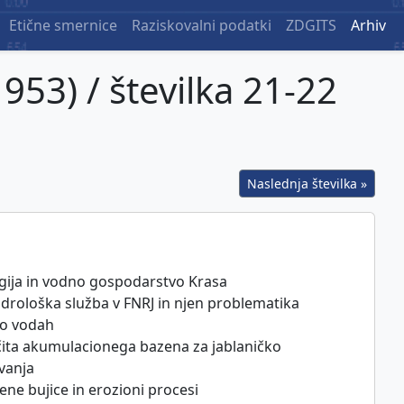
Etične smernice
Raziskovalni podatki
ZDGITS
Arhiv
1953) / številka 21-22
Naslednja številka »
ogija in vodno gospodarstvo Krasa
idrološka služba v FNRJ in njen problematika
 o vodah
ščita akumulacionega bazena za jablaničko
vanja
jene bujice in erozioni procesi