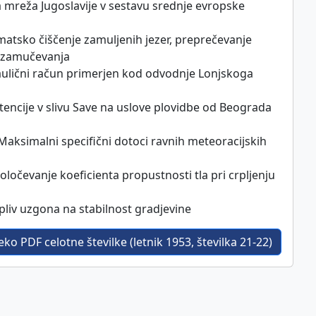
na mreža Jugoslavije v sestavu srednje evropske
matsko čiščenje zamuljenih jezer, preprečevanje
n zamučevanja
draulični račun primerjen kod odvodnje Lonjskoga
retencije v slivu Save na uslove plovidbe od Beograda
 Maksimalni specifični dotoci ravnih meteoracijskih
Določevanje koeficienta propustnosti tla pri crpljenju
Vpliv uzgona na stabilnost gradjevine
ko PDF celotne številke (letnik 1953, številka 21-22)