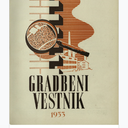
ISSN: 0017-2774
e-ISSN: 2536-4332
COBISS.SI-ID: 859140
UDK: 05:625