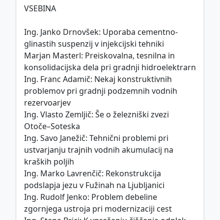
VSEBINA
This work is licensed under
Ing. Janko Drnovšek: Uporaba cementno-
CC BY-SA 4.0
international license.
glinastih suspenzij v injekcijski tehniki
Marjan Masterl: Preiskovalna, tesnilna in
konsolidacijska dela pri gradnji hidroelektrarn
Ing. Franc Adamič: Nekaj konstruktivnih
Politika piškotkov
problemov pri gradnji podzemnih vodnih
©
ZDGITS
1951-2026
rezervoarjev
Ing. Vlasto Zemljič: Še o železniški zvezi
Otoče–Soteska
Ing. Savo Janežič: Tehnični problemi pri
ustvarjanju trajnih vodnih akumulacij na
kraških poljih
Ing. Marko Lavrenčič: Rekonstrukcija
podslapja jezu v Fužinah na Ljubljanici
Ing. Rudolf Jenko: Problem debeline
zgornjega ustroja pri modernizaciji cest