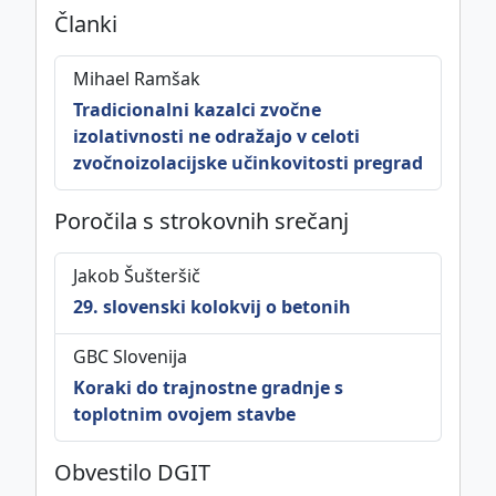
Članki
This work is licensed under
CC BY-SA 4.0
Mihael Ramšak
international license.
Tradicionalni kazalci zvočne
izolativnosti ne odražajo v celoti
zvočnoizolacijske učinkovitosti pregrad
Politika piškotkov
Poročila s strokovnih srečanj
©
ZDGITS
1951-2026
Jakob Šušteršič
29. slovenski kolokvij o betonih
GBC Slovenija
Koraki do trajnostne gradnje s
toplotnim ovojem stavbe
Obvestilo DGIT