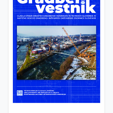
ISSN: 0017-2774
e-ISSN: 2536-4332
COBISS.SI-ID: 859140
UDK: 05:625