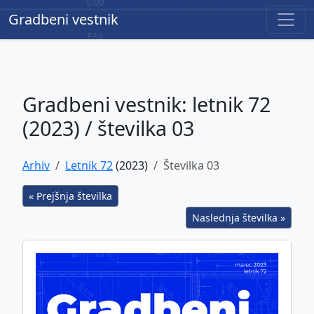
Gradbeni vestnik
Gradbeni vestnik
Gradbeni vestnik: letnik 72
(2023) / številka 03
Arhiv
Letnik 72
(2023)
Številka 03
« Prejšnja številka
Naslednja številka »