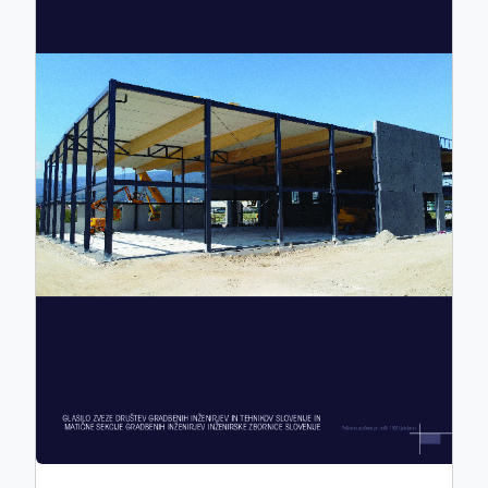
ISSN: 0017-2774
e-ISSN: 2536-4332
COBISS.SI-ID: 859140
UDK: 05:625