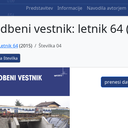
Predstavitev
Informacije
Navodila avtorjem
dbeni vestnik: letnik 64 
Letnik 64
(2015)
Številka 04
a številka
prenesi dat