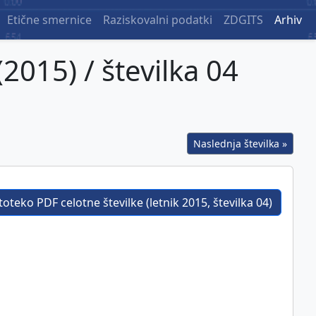
Etične smernice
Raziskovalni podatki
ZDGITS
Arhiv
(2015) / številka 04
Naslednja številka »
oteko PDF celotne številke (letnik 2015, številka 04)