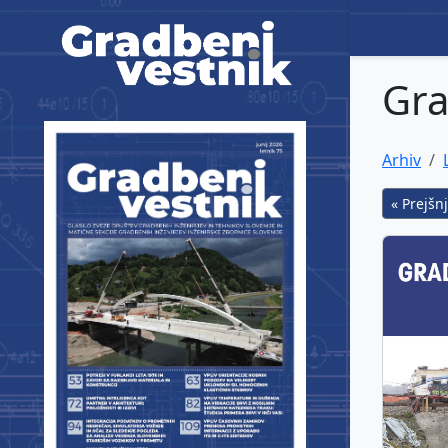
Gradbeni vestnik
Gra
Arhiv
« Prejšnj