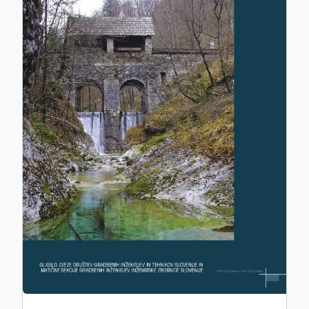
ISSN: 0017-2774
e-ISSN: 2536-4332
COBISS.SI-ID: 859140
UDK: 05:625