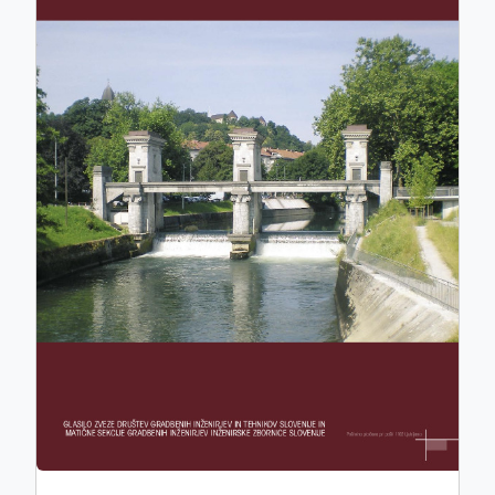
ISSN: 0017-2774
e-ISSN: 2536-4332
COBISS.SI-ID: 859140
UDK: 05:625