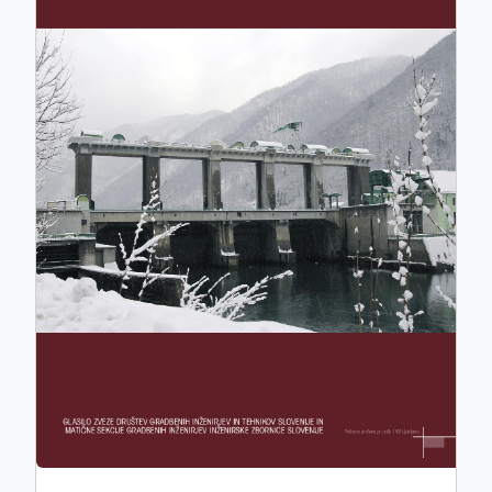
ISSN: 0017-2774
e-ISSN: 2536-4332
COBISS.SI-ID: 859140
UDK: 05:625