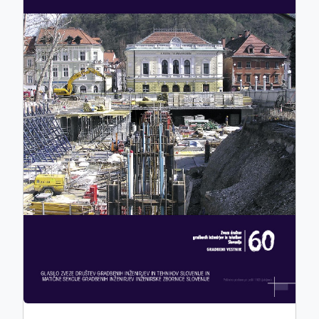
ISSN: 0017-2774
e-ISSN: 2536-4332
COBISS.SI-ID: 859140
UDK: 05:625