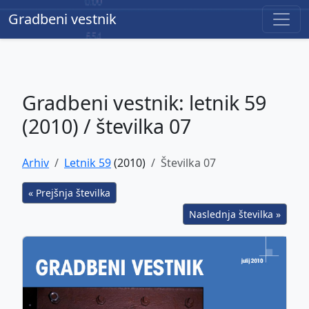
Gradbeni vestnik
Gradbeni vestnik
Gradbeni vestnik: letnik 59
(2010) / številka 07
Arhiv
Letnik 59
(2010)
Številka 07
« Prejšnja številka
Naslednja številka »