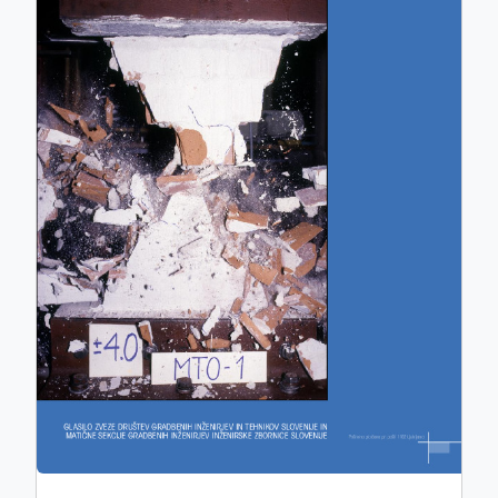
ISSN: 0017-2774
e-ISSN: 2536-4332
COBISS.SI-ID: 859140
UDK: 05:625