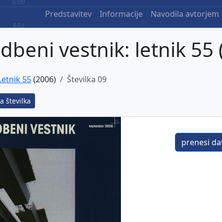
Predstavitev
Informacije
Navodila avtorjem
dbeni vestnik: letnik 55 
Letnik 55
(2006)
Številka 09
a številka
prenesi dat