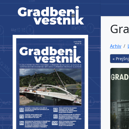
Gradbeni vestnik
Gra
Arhiv
« Prejšnj