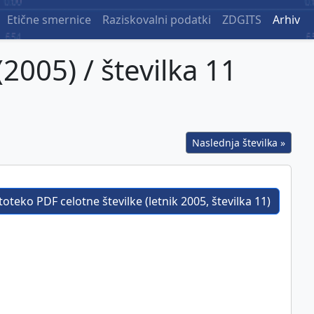
Etične smernice
Raziskovalni podatki
ZDGITS
Arhiv
(2005) / številka 11
Naslednja številka »
oteko PDF celotne številke (letnik 2005, številka 11)