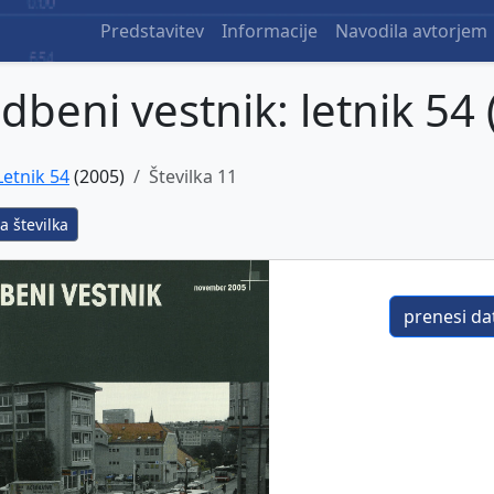
Predstavitev
Informacije
Navodila avtorjem
dbeni vestnik: letnik 54 
Letnik 54
(2005)
Številka 11
a številka
prenesi dat