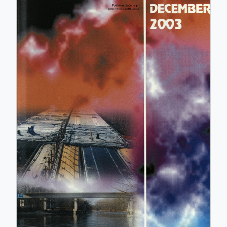
ISSN: 0017-2774
e-ISSN: 2536-4332
COBISS.SI-ID: 859140
UDK: 05:625