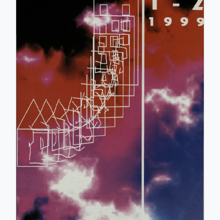
ISSN: 0017-2774
e-ISSN: 2536-4332
COBISS.SI-ID: 859140
UDK: 05:625