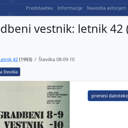
Predstavitev
Informacije
Navodila avtorjem
dbeni vestnik: letnik 42 
Letnik 42
(1993)
Številka 08-09-10
a številka
prenesi datoteko 