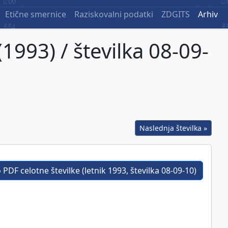
Etične smernice
Raziskovalni podatki
ZDGITS
Arhiv
(1993) / številka 08-09-
Naslednja številka »
PDF celotne številke (letnik 1993, številka 08-09-10)