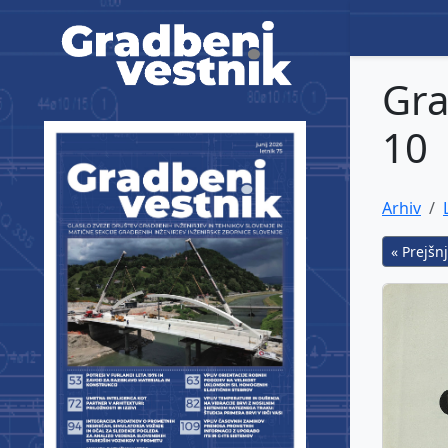
Gradbeni vestnik
Gra
10
Arhiv
« Prejšnj