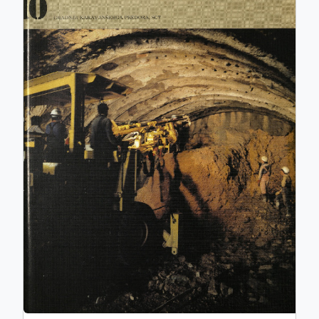
ISSN: 0017-2774
e-ISSN: 2536-4332
COBISS.SI-ID: 859140
UDK: 05:625