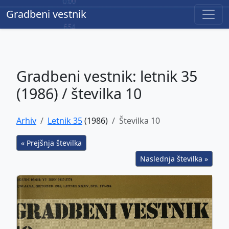
Gradbeni vestnik
Gradbeni vestnik
Gradbeni vestnik: letnik 35
(1986) / številka 10
Arhiv
Letnik 35
(1986)
Številka 10
« Prejšnja številka
Naslednja številka »