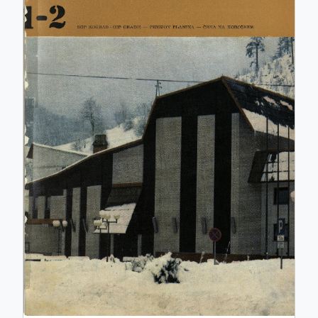
ISSN: 0017-2774
e-ISSN: 2536-4332
COBISS.SI-ID: 859140
UDK: 05:625