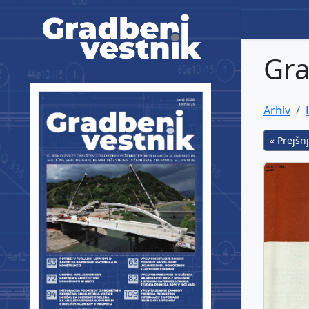
Gradbeni vestnik
Gra
Arhiv
« Prejšnj