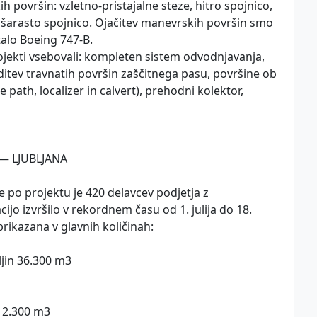
 površin: vzletno-pristajalne steze, hitro spojnico,
ošarasto spojnico. Ojačitev manevrskih površin smo
etalo Boeing 747-B.
jekti vsebovali: kompleten sistem odvodnjavanja,
itev travnatih površin zaščitnega pasu, površine ob
 path, localizer in calvert), prehodni kolektor,
 — LJUBLJANA
e po projektu je 420 delavcev podjetja z
jo izvršilo v rekordnem času od 1. julija do 18.
prikazana v glavnih količinah:
jin 36.300 m3
a 2.300 m3