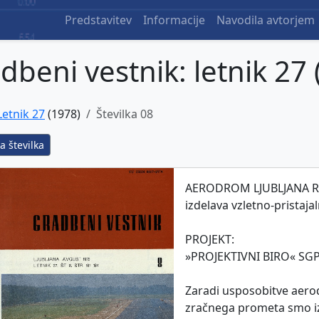
Predstavitev
Informacije
Navodila avtorjem
dbeni vestnik: letnik 27 
Letnik 27
(1978)
Številka 08
a številka
AERODROM LJUBLJANA Reko
izdelava vzletno-pristajal
PROJEKT:
»PROJEKTIVNI BIRO« SGP
Zaradi usposobitve aero
zračnega prometa smo iz