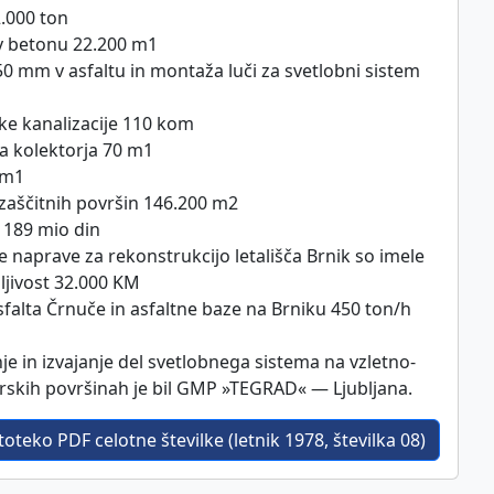
.000 ton
 v betonu 22.200 m1
 mm v asfaltu in montaža luči za svetlobni sistem
ke kanalizacije 110 kom
ga kolektorja 70 m1
 m1
 zaščitnih površin 146.200 m2
 189 mio din
e naprave za rekonstrukcijo letališča Brnik so imele
ljivost 32.000 KM
falta Črnuče in asfaltne baze na Brniku 450 ton/h
je in izvajanje del svetlobnega sistema na vzletno-
evrskih površinah je bil GMP »TEGRAD« — Ljubljana.
oteko PDF celotne številke (letnik 1978, številka 08)