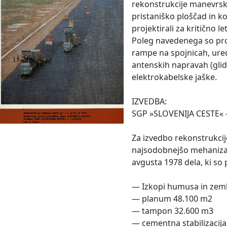
rekonstrukcije manevrskih
pristaniško ploščad in k
projektirali za kritično l
Poleg navedenega so pro
rampe na spojnicah, ured
antenskih napravah (glide
elektrokabelske jaške.
IZVEDBA:
SGP »SLOVENIJA CESTE«
Za izvedbo rekonstrukcij
najsodobnejšo mehanizaci
avgusta 1978 dela, ki so 
— Izkopi humusa in zeml
— planum 48.100 m2
— tampon 32.600 m3
— cementna stabilizacij