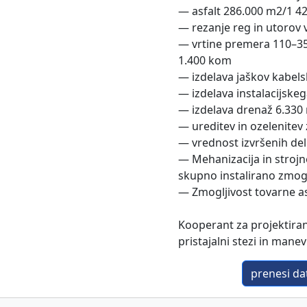
— asfalt 286.000 m2/1 42
— rezanje reg in utorov
— vrtine premera 110–350
1.400 kom
— izdelava jaškov kabels
— izdelava instalacijske
— izdelava drenaž 6.330
— ureditev in ozelenitev
— vrednost izvršenih del
— Mehanizacija in strojn
skupno instalirano zmog
— Zmogljivost tovarne as
Kooperant za projektiran
pristajalni stezi in man
prenesi dat