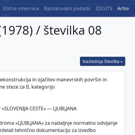
Etične smernice
Raziskovalni podatki
ZDGITS
Arhiv
(1978) / številka 08
Naslednja številka »
nstrukcija in ojačitev manevrskih površin in
ne steze za II. kategorijo
 »SLOVENIJA CESTE« — LJUBLJANA
droma »LJUBLJANA« za nadaljnje normalno odvijanje
delali tehnično dokumentacijo za izvedbo