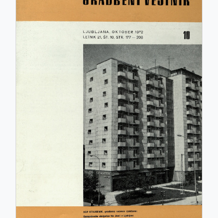
ISSN: 0017-2774
e-ISSN: 2536-4332
COBISS.SI-ID: 859140
UDK: 05:625