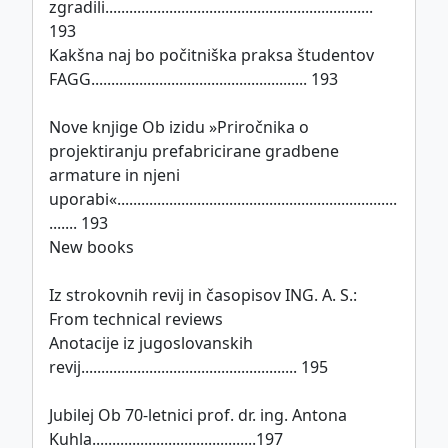
zgradili...................................................................
193
Kakšna naj bo počitniška praksa študentov
FAGG...................................................... 193
Nove knjige Ob izidu »Priročnika o
projektiranju prefabricirane gradbene
armature in njeni
uporabi«......................................................................
....... 193
New books
Iz strokovnih revij in časopisov ING. A. S.:
From technical reviews
Anotacije iz jugoslovanskih
revij...................................................... 195
Jubilej Ob 70-letnici prof. dr. ing. Antona
Kuhla.........................................197