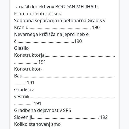
Iz naših kolektivov BOGDAN MELIHAR:
From our enterprises
Sodobna separacija in betonarna Gradis v
Kraniu...................................................... 190
Nevarnega križišča na Jeprci neb e
č..................................................190
Glasilo
Konstruktorja.............................................................
.................... 191
Konstruktor-
Bau................................................................................
.......... 191
Gradisov
vestnik..........................................................................
................ 191
Gradbena dejavnost v SRS
Sloveniji.......................................................... 192
Koliko stanovanj smo