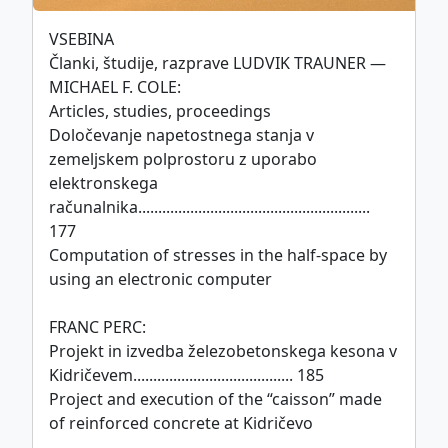
VSEBINA
This work is licensed under
Članki, študije, razprave LUDVIK TRAUNER —
CC BY-SA 4.0
MICHAEL F. COLE:
international license.
Articles, studies, proceedings
Določevanje napetostnega stanja v
zemeljskem polprostoru z uporabo
Politika piškotkov
elektronskega
©
ZDGITS
1951-2026
računalnika..........................................................
177
Computation of stresses in the half-space by
using an electronic computer
FRANC PERC:
Projekt in izvedba železobetonskega kesona v
Kidričevem........................................ 185
Project and execution of the “caisson” made
of reinforced concrete at Kidričevo