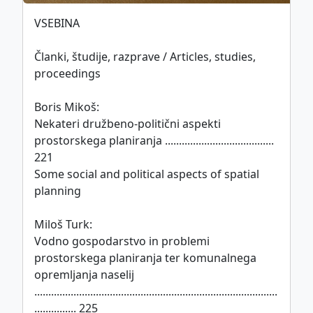
VSEBINA
This work is licensed under
CC BY-SA 4.0
Članki, študije, razprave / Articles, studies,
international license.
proceedings
Boris Mikoš:
Politika piškotkov
Nekateri družbeno-politični aspekti
prostorskega planiranja .......................................
©
ZDGITS
1951-2026
221
Some social and political aspects of spatial
planning
Miloš Turk:
Vodno gospodarstvo in problemi
prostorskega planiranja ter komunalnega
opremljanja naselij
.......................................................................................
............... 225