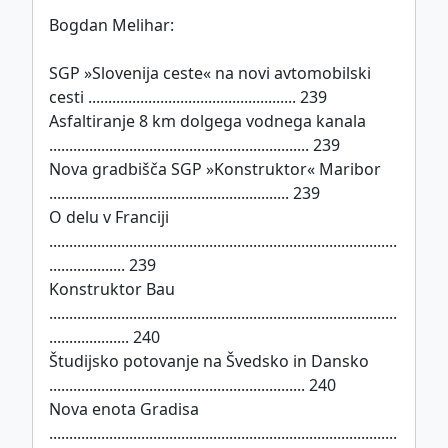
Bogdan Melihar:
SGP »Slovenija ceste« na novi avtomobilski
cesti .................................................... 239
Asfaltiranje 8 km dolgega vodnega kanala
................................................................. 239
Nova gradbišča SGP »Konstruktor« Maribor
............................................................ 239
O delu v Franciji
.......................................................................................
................... 239
Konstruktor Bau
.......................................................................................
.................... 240
Študijsko potovanje na Švedsko in Dansko
................................................................ 240
Nova enota Gradisa
.......................................................................................