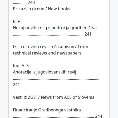
............. 240
Prikazi in ocene / New books
B. F.:
Nekaj novih knjig s področja gradbeništva
................................................................... 241
Iz strokovnih revij in časopisov / From
technical reviews and newspapers
Ing. A. S.:
Anotacije iz jugoslovanskih revij
..................................................................................
241
Vesti iz ZGIT / News from ACE of Slovenia
Financiranje Gradbenega vestnika
............................................................................. 244