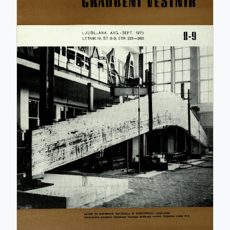
ISSN: 0017-2774
e-ISSN: 2536-4332
COBISS.SI-ID: 859140
UDK: 05:625