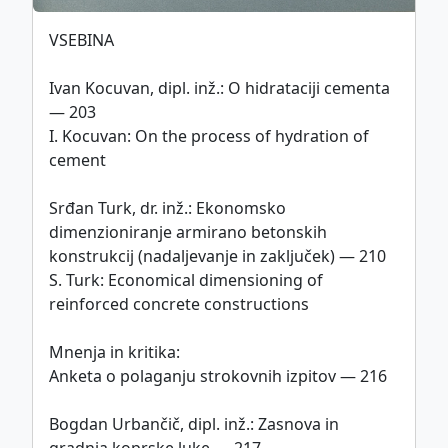
VSEBINA
This work is licensed under
CC BY-SA 4.0
international license.
Ivan Kocuvan, dipl. inž.: O hidrataciji cementa
— 203
I. Kocuvan: On the process of hydration of
cement
Politika piškotkov
©
ZDGITS
1951-2026
Srđan Turk, dr. inž.: Ekonomsko
dimenzioniranje armirano betonskih
konstrukcij (nadaljevanje in zaključek) — 210
S. Turk: Economical dimensioning of
reinforced concrete constructions
Mnenja in kritika:
Anketa o polaganju strokovnih izpitov — 216
Bogdan Urbančič, dipl. inž.: Zasnova in
gradnja koprske luke — 217