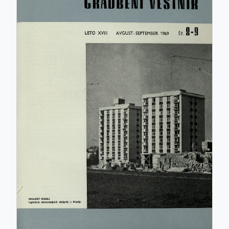
ISSN: 0017-2774
e-ISSN: 2536-4332
COBISS.SI-ID: 859140
UDK: 05:625