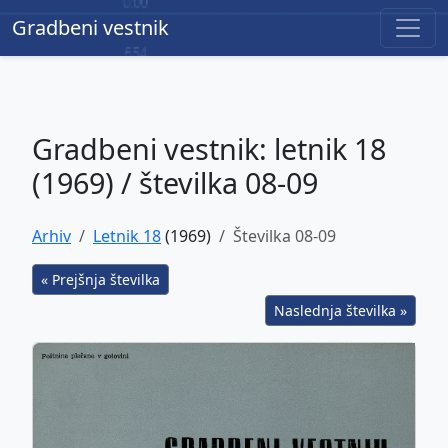
Gradbeni vestnik
Gradbeni vestnik
Gradbeni vestnik: letnik 18
(1969) / številka 08-09
Arhiv
Letnik 18
(1969)
Številka 08-09
« Prejšnja številka
Naslednja številka »