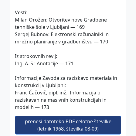
Vesti:
Milan Orožen: Otvoritev nove Gradbene
tehniške šole v Ljubljani — 169
Sergej Bubnov: Elektronski računalniki in
mrežno planiranje v gradbeništvu — 170
Iz strokovnih revij:
Ing. A. S.: Anotacije — 171
Informacije Zavoda za raziskavo materiala in
konstrukcij v Ljubljani:
Franc Čačovič, dipl. inž.: Informacija o
raziskavah na masivnih konstrukcijah in
modelih — 173
prenesi datoteko PDF celotne številke
(letnik 1968, številka 08-09)