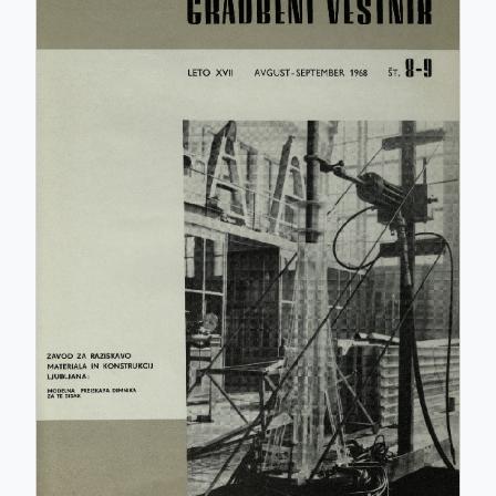
ISSN: 0017-2774
e-ISSN: 2536-4332
COBISS.SI-ID: 859140
UDK: 05:625