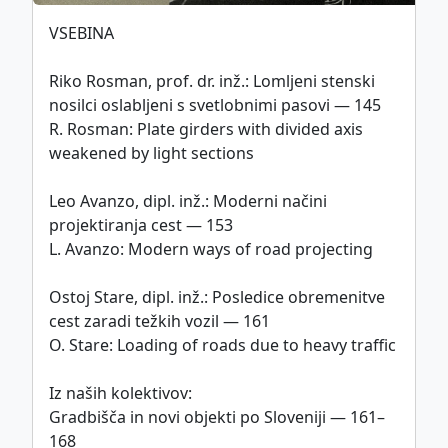
VSEBINA
This work is licensed under
CC BY-SA 4.0
Riko Rosman, prof. dr. inž.: Lomljeni stenski
international license.
nosilci oslabljeni s svetlobnimi pasovi — 145
R. Rosman: Plate girders with divided axis
weakened by light sections
Politika piškotkov
Leo Avanzo, dipl. inž.: Moderni načini
©
ZDGITS
1951-2026
projektiranja cest — 153
L. Avanzo: Modern ways of road projecting
Ostoj Stare, dipl. inž.: Posledice obremenitve
cest zaradi težkih vozil — 161
O. Stare: Loading of roads due to heavy traffic
Iz naših kolektivov:
Gradbišča in novi objekti po Sloveniji — 161–
168