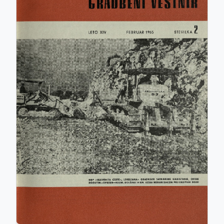
ISSN: 0017-2774
e-ISSN: 2536-4332
COBISS.SI-ID: 859140
UDK: 05:625