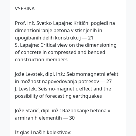
VSEBINA
This work is licensed under
CC BY-SA 4.0
Prof. inž. Svetko Lapajne: Kritični pogledi na
international license.
dimenzioniranje betona v stisnjenih in
upogibanih delih konstrukcij — 21
S. Lapajne: Critical view on the dimensioning
Politika piškotkov
of concrete in compressed and bended
construction members
©
ZDGITS
1951-2026
Jože Levstek, dipl. inž.: Seizmomagnetni efekt
in možnost napovedovanja potresov — 27
J. Levstek: Seismo-magnetic effect and the
possibility of forecasting earthquakes
Jože Starič, dipl. inž.: Razpokanje betona v
armiranih elementih — 30
Iz glasil naših kolektivov: