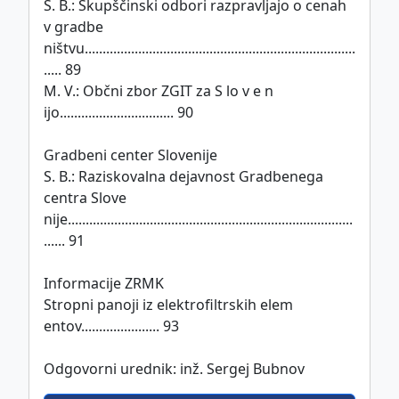
S. B.: Skupščinski odbori razpravljajo o cenah
v gradbe­
ništvu............................................................................
..... 89
M. V.: Občni zbor ZGIT za S lo v e n
ijo................................ 90
Gradbeni center Slovenije
S. B.: Raziskovalna dejavnost Gradbenega
centra Slove­
nije................................................................................
...... 91
Informacije ZRMK
Stropni panoji iz elektrofiltrskih elem
entov...................... 93
Odgovorni urednik: inž. Sergej Bubnov