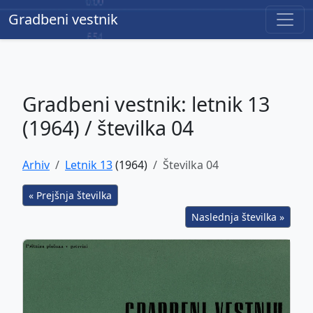
Gradbeni vestnik
Gradbeni vestnik
Gradbeni vestnik: letnik 13
(1964) / številka 04
Arhiv
Letnik 13
(1964)
Številka 04
« Prejšnja številka
Naslednja številka »