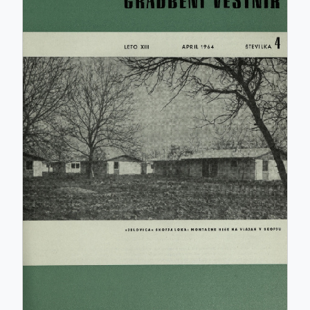
ISSN: 0017-2774
e-ISSN: 2536-4332
COBISS.SI-ID: 859140
UDK: 05:625