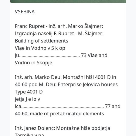
VSEBINA
This work is licensed under
CC BY-SA 4.0
Franc Rupret - inž. arh. Marko Šlajmer:
international license.
Izgradnja naselij F. Rupret - M. Šlajmer:
Building of settlements
Vlae in Vodno v S k op
Politika piškotkov
ju.................................................. 73 Vlae and
©
ZDGITS
1951-2026
Vodno in Skopje
Inž. arh. Marko Deu: Montažni hiši 4001 D in
40-60 pod­ M. Deu: Enterprise Jelovica houses
Type 4001 D
jetja J e lo v
ica.................................................................... 77 and
40-60, made of prefabricated elements
Inž. Janez Dolenc: Montažne hiše podjetja
Termika v na­