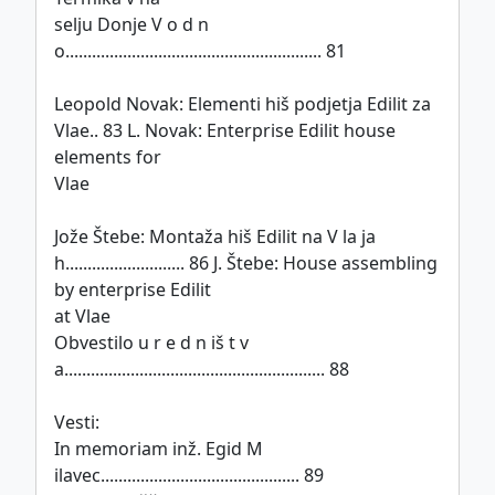
selju Donje V o d n
o.......................................................... 81
Leopold Novak: Elementi hiš podjetja Edilit za
Vlae.. 83 L. Novak: Enterprise Edilit house
elements for
Vlae
Jože Štebe: Montaža hiš Edilit na V la ja
h........................... 86 J. Štebe: House assembling
by enterprise Edilit
at Vlae
Obvestilo u r e d n iš t v
a........................................................... 88
Vesti:
In memoriam inž. Egid M
ilavec............................................. 89