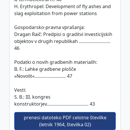
H. Erythropel: Development of fly ashes and
slag exploitation from power stations
Gospodarsko-pravna vprašanja:
Dragan Raič: Predpisi o graditvi investicijskih
objektov v drugih republikah ...........................
46
Podatki o novih gradbenih materialih:
B. F.: Lahke gradbene plošče
»Novolit«........................... 47
Vesti:
S. B.: III. kongres
konstruktorjev.................................... 43
prenesi datoteko PDF celotne številke
(letnik 1964, številka 02)