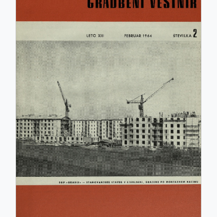
ISSN: 0017-2774
e-ISSN: 2536-4332
COBISS.SI-ID: 859140
UDK: 05:625