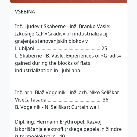
VSEBINA
This work is licensed under
CC BY-SA 4.0
Inž. Ljudevit Skaberne - inž. Branko Vasle:
international license.
Izkušnje GIP »Gradis« pri industrializaciji
grajenja stanovanjskih blokov v
Ljubljani...................................................... 25
Politika piškotkov
L. Skaberne - B. Vasle: Experiences of »Gradis«
©
ZDGITS
1951-2026
gained during the blocks of flats
industrialization in Ljubljana
Inž. arh. Blaž Vogelnik - inž. arh. Niko Seliškar:
Viseča fasada............................................. 36
B. Vogelnik - N. Seliškar: Curtain wall
Dipl. ing. Hermann Erythropel: Razvoj
izkoriščanja elektrofiltrskega pepela in žlindre
iz termoelektrarn.. 40