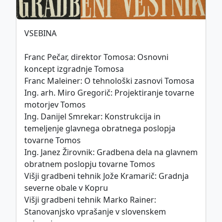
This work is licensed under
VSEBINA
CC BY-SA 4.0
international license.
Franc Pečar, direktor Tomosa: Osnovni
koncept izgradnje Tomosa
Politika piškotkov
Franc Maleiner: O tehnološki zasnovi Tomosa
Ing. arh. Miro Gregorič: Projektiranje tovarne
©
ZDGITS
1951-2026
motorjev Tomos
Ing. Danijel Smrekar: Konstrukcija in
temeljenje glavnega obratnega poslopja
tovarne Tomos
Ing. Janez Žirovnik: Gradbena dela na glavnem
obratnem poslopju tovarne Tomos
Višji gradbeni tehnik Jože Kramarič: Gradnja
severne obale v Kopru
Višji gradbeni tehnik Marko Rainer:
Stanovanjsko vprašanje v slovenskem