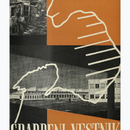
ISSN: 0017-2774
e-ISSN: 2536-4332
COBISS.SI-ID: 859140
UDK: 05:625