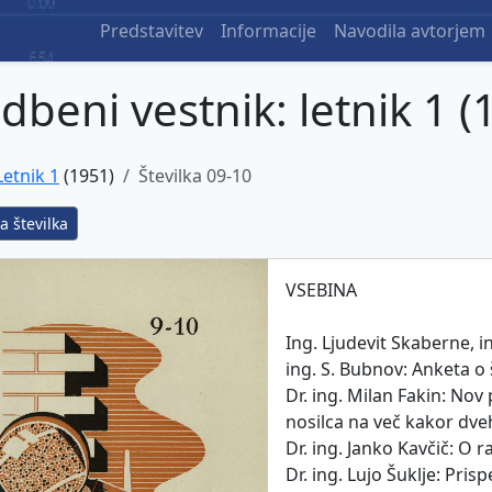
Predstavitev
Informacije
Navodila avtorjem
dbeni vestnik: letnik 1 (
Letnik 1
(1951)
Številka 09-10
a številka
VSEBINA
Ing. Ljudevit Skaberne, i
ing. S. Bubnov: Anketa o 
Dr. ing. Milan Fakin: No
nosilca na več kakor dv
Dr. ing. Janko Kavčič: O r
Dr. ing. Lujo Šuklje: Pri