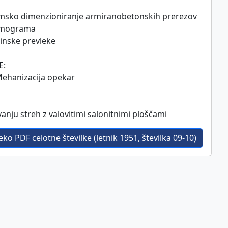
omsko dimenzioniranje armiranobetonskih prerezov
omograma
šinske prevleke
E:
Mehanizacija opekar
vanju streh z valovitimi salonitnimi ploščami
ko PDF celotne številke (letnik 1951, številka 09-10)