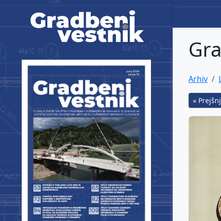
Gradbeni vestnik
Gra
Arhiv
« Prejšnj