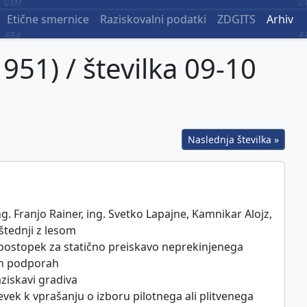
Etične smernice
Raziskovalni podatki
ZDGITS
Arhiv
1951) / številka 09-10
Naslednja številka »
ng. Franjo Rainer, ing. Svetko Lapajne, Kamnikar Alojz,
štednji z lesom
v postopek za statično preiskavo neprekinjenega
eh podporah
aziskavi gradiva
spevek k vprašanju o izboru pilotnega ali plitvenega