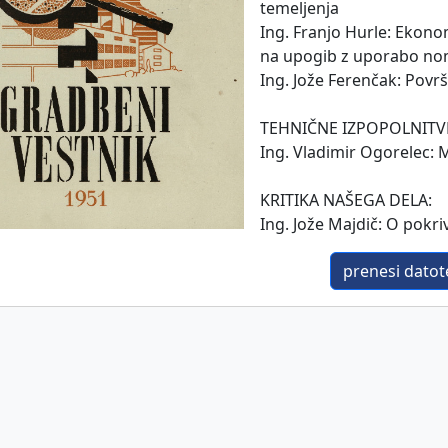
temeljenja
Ing. Franjo Hurle: Ekon
na upogib z uporabo n
Ing. Jože Ferenčak: Povr
TEHNIČNE IZPOPOLNITV
Ing. Vladimir Ogorelec: 
KRITIKA NAŠEGA DELA:
Ing. Jože Majdič: O pokri
prenesi datote